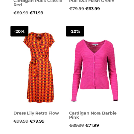
Cardigan Puck Classic
Pull Ava Flash Green
Red
Oorspronkelijke
Huidige
€
79.99
€
63.99
Oorspronkelijke
Huidige
€
89.99
€
71.99
prijs
prijs
prijs
prijs
was:
is:
was:
is:
-20%
-20%
€79.99.
€63.99.
€89.99.
€71.99.
Dress Lily Retro Flow
Cardigan Nora Barbie
Pink
Oorspronkelijke
Huidige
€
99.99
€
79.99
Oorspronkelijke
Huidige
€
89.99
€
71.99
prijs
prijs
prijs
prijs