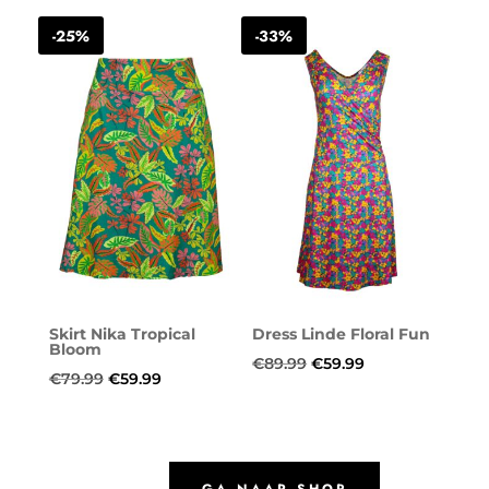
was:
is:
was:
is:
-25%
-33%
€99.99.
€79.99.
€89.99.
€71.99.
Skirt Nika Tropical
Dress Linde Floral Fun
Bloom
Oorspronkelijke
Huidige
€
89.99
€
59.99
Oorspronkelijke
Huidige
€
79.99
€
59.99
prijs
prijs
prijs
prijs
was:
is:
was:
is:
€89.99.
€59.99.
€79.99.
€59.99.
GA NAAR SHOP