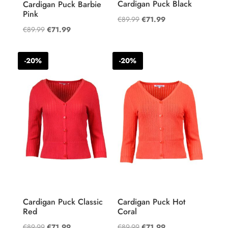
Cardigan Puck Black
Cardigan Puck Barbie
Pink
Oorspronkelijke
Huidige
€
89.99
€
71.99
Oorspronkelijke
Huidige
€
89.99
€
71.99
prijs
prijs
prijs
prijs
was:
is:
was:
is:
€89.99.
€71.99.
-20%
-20%
€89.99.
€71.99.
Cardigan Puck Classic
Cardigan Puck Hot
Red
Coral
Oorspronkelijke
Huidige
Oorspronkelijke
Huidige
€
89.99
€
71.99
€
89.99
€
71.99