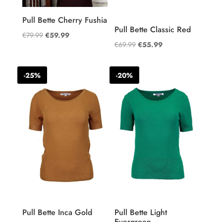
Pull Bette Cherry Fushia
Pull Bette Classic Red
Oorspronkelijke
Huidige
€
79.99
€
59.99
Oorspronkelijke
Huidige
€
69.99
€
55.99
prijs
prijs
prijs
prijs
was:
is:
was:
is:
€79.99.
€59.99.
-25%
-20%
€69.99.
€55.99.
Pull Bette Inca Gold
Pull Bette Light
Evergreen