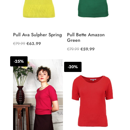
Pull Ava Sulpher Spring
Pull Bette Amazon
Green
Oorspronkelijke
Huidige
€
79.99
€
63.99
Oorspronkelijke
Huidige
€
79.99
€
59.99
prijs
prijs
prijs
prijs
was:
is:
-25%
was:
is:
€79.99.
€63.99.
-20%
€79.99.
€59.99.