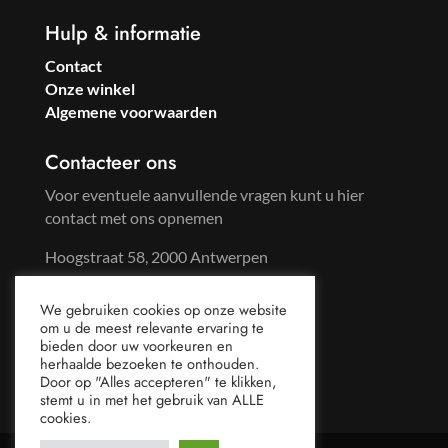
Hulp & informatie
Contact
Onze winkel
Algemene voorwaarden
Contacteer ons
Voor eventuele aanvullende vragen kunt u hier
contact met ons opnemen
Hoogstraat 58, 2000 Antwerpen
Tel: +32 3 233 57 59
We gebruiken cookies op onze website
Gsm: +32 486 96 65 44
om u de meest relevante ervaring te
mail@sweetsoda.be
bieden door uw voorkeuren en
herhaalde bezoeken te onthouden.
Door op "Alles accepteren" te klikken,
stemt u in met het gebruik van ALLE
cookies.