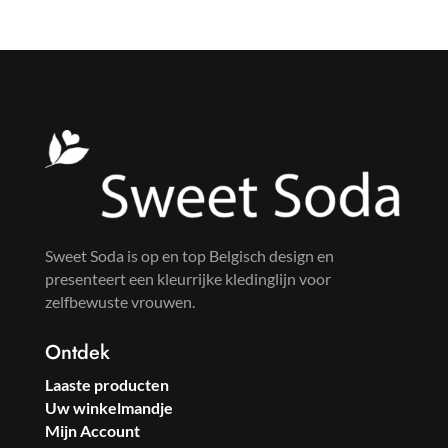
was:
is:
was:
is:
€69.99.
€55.99.
€79.99.
€59.99.
Sweet Soda is op en top Belgisch design en
presenteert een kleurrijke kledinglijn voor
zelfbewuste vrouwen.
Ontdek
Laaste producten
Uw winkelmandje
Mijn Account