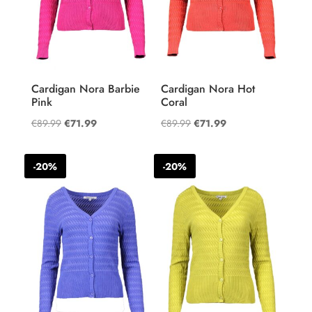
Cardigan Nora Barbie
Cardigan Nora Hot
Pink
Coral
Oorspronkelijke
Huidige
Oorspronkelijke
Huidige
€
89.99
€
71.99
€
89.99
€
71.99
prijs
prijs
prijs
prijs
was:
is:
was:
is:
-20%
-20%
€89.99.
€71.99.
€89.99.
€71.99.