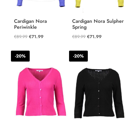
Cardigan Nora
Cardigan Nora Sulpher
Periwinkle
Spring
Oorspronkelijke
Huidige
Oorspronkelijke
Huidige
€
89.99
€
71.99
€
89.99
€
71.99
prijs
prijs
prijs
prijs
was:
is:
was:
is:
-20%
-20%
€89.99.
€71.99.
€89.99.
€71.99.