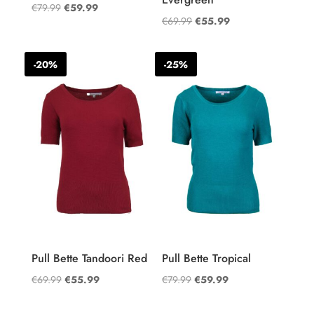
Oorspronkelijke
Huidige
€
79.99
€
59.99
Oorspronkelijke
Huidige
€
69.99
€
55.99
prijs
prijs
prijs
prijs
was:
is:
was:
is:
€79.99.
€59.99.
-20%
-25%
€69.99.
€55.99.
Pull Bette Tandoori Red
Pull Bette Tropical
Oorspronkelijke
Huidige
Oorspronkelijke
Huidige
€
69.99
€
55.99
€
79.99
€
59.99
prijs
prijs
prijs
prijs