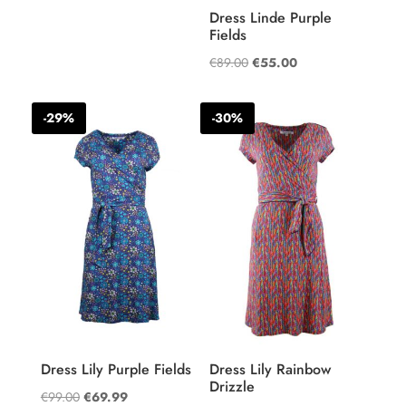
was:
is:
Dress Linde Purple
Fields
€99.00.
€69.30.
Oorspronkelijke
Huidige
€
89.00
€
55.00
prijs
prijs
was:
is:
-29%
-30%
€89.00.
€55.00.
Dress Lily Purple Fields
Dress Lily Rainbow
Drizzle
Oorspronkelijke
Huidige
€
99.00
€
69.99