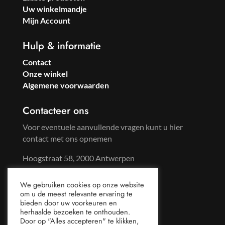
Uw winkelmandje
Mijn Account
Hulp & informatie
Contact
Onze winkel
Algemene voorwaarden
Contacteer ons
Voor eventuele aanvullende vragen kunt u hier
contact met ons opnemen
Hoogstraat 58, 2000 Antwerpen
Tel: +32 3 233 57 59
We gebruiken cookies op onze website
Gsm: +32 486 96 65 44
om u de meest relevante ervaring te
mail@sweetsoda.be
bieden door uw voorkeuren en
herhaalde bezoeken te onthouden.
Door op "Alles accepteren" te klikken,