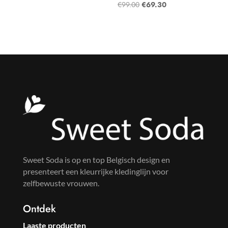
Oorspronkelijke
Huidige
€
99.00
€
69.30
prijs
prijs
prijs
prijs
was:
is:
was:
is:
€99.00.
€69.99.
€99.00.
€69.30.
Sweet Soda is op en top Belgisch design en
presenteert een kleurrijke kledinglijn voor
zelfbewuste vrouwen.
Ontdek
Laaste producten