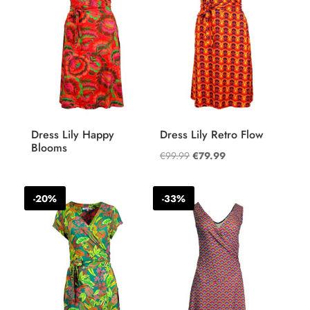
Dress Lily Happy
Dress Lily Retro Flow
Blooms
Oorspronkelijke
Huidige
€
99.99
€
79.99
prijs
prijs
was:
is:
-20%
-33%
€99.99.
€79.99.