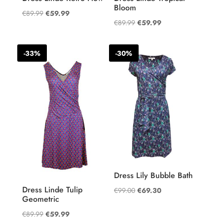
Bloom
Oorspronkelijke
Huidige
€
89.99
€
59.99
Oorspronkelijke
Huidige
€
89.99
€
59.99
prijs
prijs
prijs
prijs
was:
is:
was:
is:
€89.99.
€59.99.
-33%
-30%
€89.99.
€59.99.
Dress Lily Bubble Bath
Dress Linde Tulip
Oorspronkelijke
Huidige
€
99.00
€
69.30
Geometric
prijs
prijs
Oorspronkelijke
Huidige
€
89.99
€
59.99
was:
is: