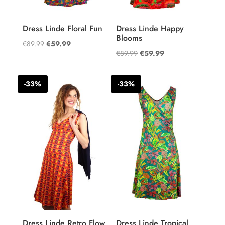
Dress Linde Floral Fun
Dress Linde Happy
Blooms
Oorspronkelijke
Huidige
€
89.99
€
59.99
Oorspronkelijke
Huidige
€
89.99
€
59.99
prijs
prijs
prijs
prijs
was:
is:
was:
is:
€89.99.
€59.99.
-33%
-33%
€89.99.
€59.99.
Dress Linde Retro Flow
Dress Linde Tropical