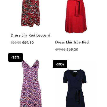
Dress Lily Red Leopard
Dress Elin True Red
Oorspronkelijke
Huidige
€
99.00
€
69.30
prijs
prijs
Oorspronkelijke
Huidige
€
99.00
€
69.30
was:
is:
prijs
prijs
-35%
€99.00.
€69.30.
was:
is:
-30%
€99.00.
€69.30.