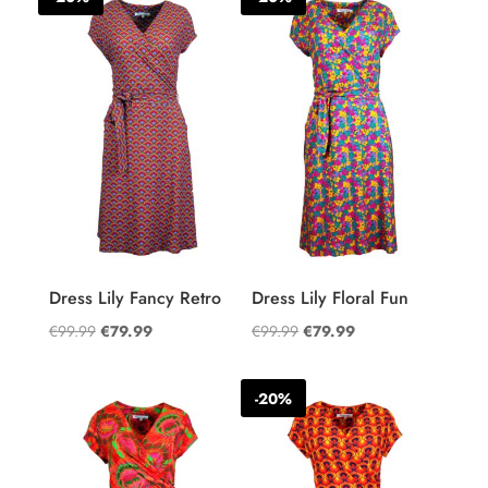
Dress Lily Fancy Retro
Dress Lily Floral Fun
Oorspronkelijke
Huidige
Oorspronkelijke
Huidige
€
99.99
€
79.99
€
99.99
€
79.99
prijs
prijs
prijs
prijs
was:
is:
was:
is:
-20%
€99.99.
€79.99.
€99.99.
€79.99.