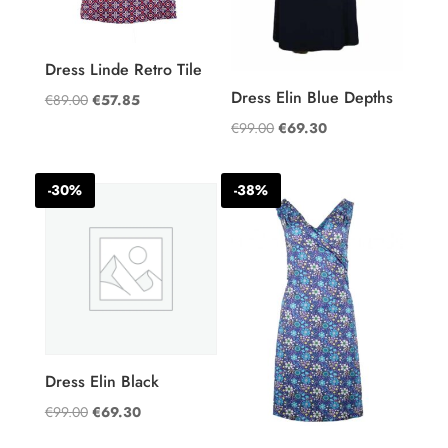
Dress Linde Retro Tile
Dress Elin Blue Depths
Oorspronkelijke
Huidige
€
89.00
€
57.85
prijs
prijs
Oorspronkelijke
Huidige
€
99.00
€
69.30
was:
is:
prijs
prijs
€89.00.
€57.85.
was:
is:
-30%
-38%
€99.00.
€69.30.
Dress Elin Black
Oorspronkelijke
Huidige
€
99.00
€
69.30
prijs
prijs