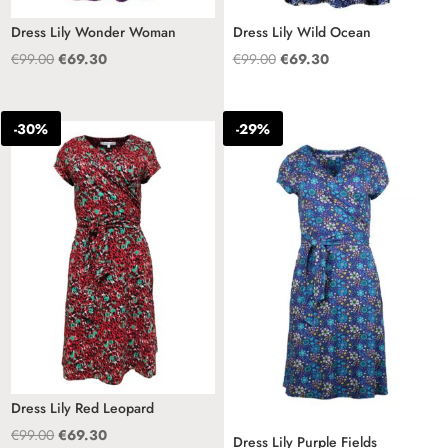
Dress Lily Wonder Woman
Dress Lily Wild Ocean
Oorspronkelijke
Huidige
Oorspronkelijke
Huidige
€
99.00
€
69.30
€
99.00
€
69.30
prijs
prijs
prijs
prijs
was:
is:
was:
is:
-30%
-29%
€99.00.
€69.30.
€99.00.
€69.30.
Dress Lily Red Leopard
Oorspronkelijke
Huidige
€
99.00
€
69.30
Dress Lily Purple Fields