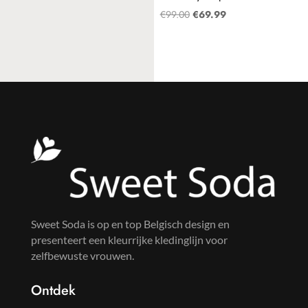
prijs
prijs
Oorspronkelijke
Huidige
€
99.00
€
69.99
was:
is:
prijs
prijs
€99.00.
€69.30.
was:
is:
€99.00.
€69.99.
Sweet Soda is op en top Belgisch design en
presenteert een kleurrijke kledinglijn voor
zelfbewuste vrouwen.
Ontdek