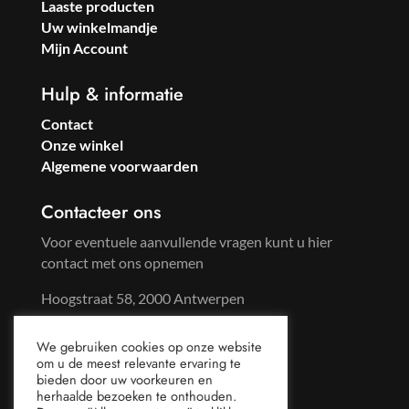
Laaste producten
Uw winkelmandje
Mijn Account
Hulp & informatie
Contact
Onze winkel
Algemene voorwaarden
Contacteer ons
Voor eventuele aanvullende vragen kunt u hier
contact met ons opnemen
Hoogstraat 58, 2000 Antwerpen
Tel: +32 3 233 57 59
We gebruiken cookies op onze website
Gsm: +32 486 96 65 44
om u de meest relevante ervaring te
mail@sweetsoda.be
bieden door uw voorkeuren en
herhaalde bezoeken te onthouden.