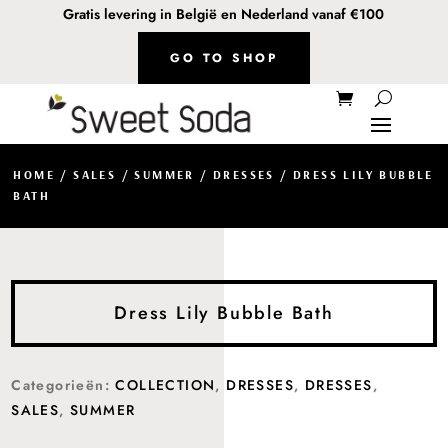
Gratis levering in België en Nederland vanaf €100
GO TO SHOP
HOME
/
SALES
/
SUMMER
/
DRESSES
/ DRESS LILY BUBBLE
BATH
Dress Lily Bubble Bath
Categorieën:
COLLECTION
,
DRESSES
,
DRESSES
,
SALES
,
SUMMER