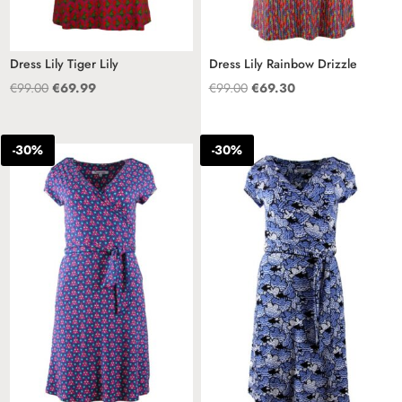
Dress Lily Tiger Lily
Dress Lily Rainbow Drizzle
Oorspronkelijke
Huidige
Oorspronkelijke
Huidige
€
99.00
€
69.99
€
99.00
€
69.30
prijs
prijs
prijs
prijs
was:
is:
was:
is:
-30%
-30%
€99.00.
€69.99.
€99.00.
€69.30.