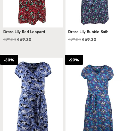
Dress Lily Red Leopard
Dress Lily Bubble Bath
Oorspronkelijke
Huidige
Oorspronkelijke
Huidige
€
99.00
€
69.30
€
99.00
€
69.30
prijs
prijs
prijs
prijs
was:
is:
was:
is:
-30%
-29%
€99.00.
€69.30.
€99.00.
€69.30.