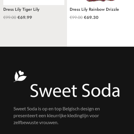
Dress Lily Tiger Lily
Dress Lily Rainbow Drizzle
Oorspronkelijke
Huidige
Oorspronkelijke
Huidige
€
99.00
€
69.99
€
99.00
€
69.30
prijs
prijs
prijs
prijs
was:
is:
was:
is:
€99.00.
€69.99.
€99.00.
€69.30.
Sweet Soda is op en top Belgisch design en
presenteert een kleurrijke kledinglijn voor
zelfbewuste vrouwen.