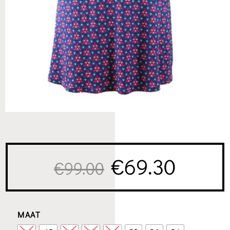
Oorspronkeli
Huidi
€
69.30
€
99.00
prijs
prijs
MAAT