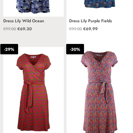
Dress Lily Wild Ocean
Dress Lily Purple Fields
Oorspronkelijke
Huidige
Oorspronkelijke
Huidige
€
99.00
€
69.30
€
99.00
€
69.99
prijs
prijs
prijs
prijs
was:
is:
was:
is:
-29%
-30%
€99.00.
€69.30.
€99.00.
€69.99.