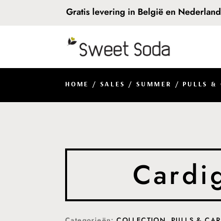
Gratis levering in België en Nederlan
HOME
/
SALES
/
SUMMER
/
PULLS &
Cardi
Categorieën:
COLLECTION
,
PULLS & CA