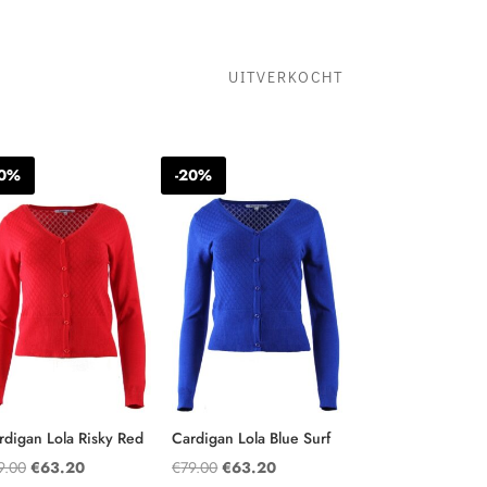
UITVERKOCHT
20%
-20%
rdigan Lola Risky Red
Cardigan Lola Blue Surf
Oorspronkelijke
Huidige
Oorspronkelijke
Huidige
9.00
€
63.20
€
79.00
€
63.20