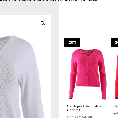
Andere suggesties…
-20%
-
Cardigan Lola Fushia
Ca
Cabaret
€
7
Oorspronkelijke
Huidige
€
79.00
€
63.20