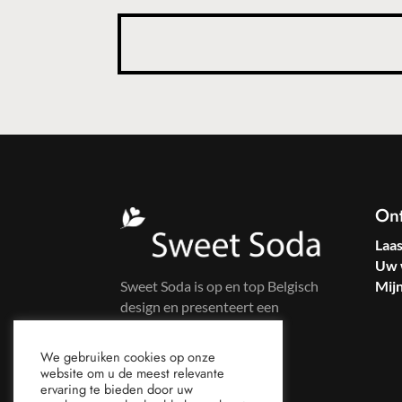
On
Laa
Uw 
Sweet Soda is op en top Belgisch
Mij
design en presenteert een
kleurrijke kledinglijn voor
zelfbewuste vrouwen.
We gebruiken cookies op onze
website om u de meest relevante
ervaring te bieden door uw