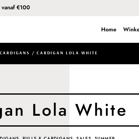
d vanaf €100
Home
Winke
 CARDIGANS
/ CARDIGAN LOLA WHITE
gan Lola White
RDIGANS
,
PULLS & CARDIGANS
,
SALES
,
SUMMER