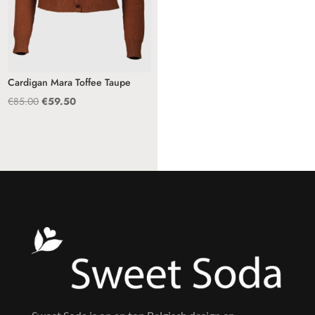
Cardigan Mara Toffee Taupe
Oorspronkelijke
Huidige
€
85.00
€
59.50
prijs
prijs
was:
is:
€85.00.
€59.50.