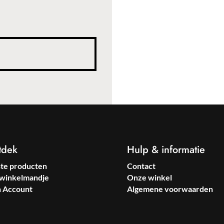
€89.99.
€71.99.
tdek
Hulp & informatie
ste producten
Contact
winkelmandje
Onze winkel
n Account
Algemene voorwaarden