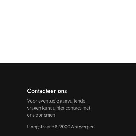
€89.99.
€71.99.
€89.99.
€71.99.
Contacteer ons
Voor eventuele aanvullende
vragen kunt u hier contact met
ons opnemen
Hoogstraat 58, 2000 Antwerpen