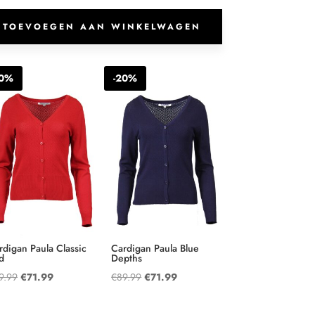
aantal
TOEVOEGEN AAN WINKELWAGEN
20%
-20%
rdigan Paula Classic
Cardigan Paula Blue
d
Depths
Oorspronkelijke
Huidige
Oorspronkelijke
Huidige
9.99
€
71.99
€
89.99
€
71.99
prijs
prijs
prijs
prijs
was:
is:
was:
is: