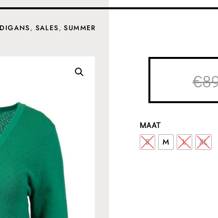
RDIGANS
,
SALES
,
SUMMER
€
89
MAAT
S
M
L
XL