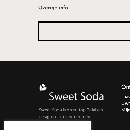
Overige info
On
Laa
Uw 
Sweet Soda is op en top Belgisch
Mij
design en presenteert een
kleurrijke kledinglijn voor
zelfbewuste vrouwen.