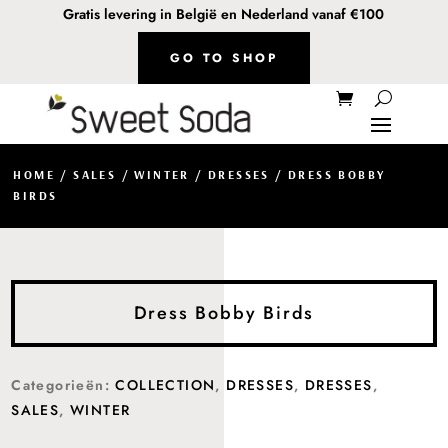
Gratis levering in België en Nederland vanaf €100
GO TO SHOP
HOME
/
SALES
/
WINTER
/
DRESSES
/ DRESS BOBBY
BIRDS
Dress Bobby Birds
Categorieën:
COLLECTION
,
DRESSES
,
DRESSES
,
SALES
,
WINTER