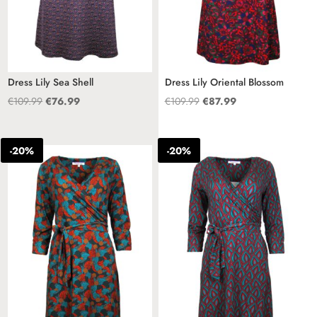
Dress Lily Sea Shell
Dress Lily Oriental Blossom
Oorspronkelijke
Huidige
Oorspronkelijke
Huidige
€
109.99
€
76.99
€
109.99
€
87.99
prijs
prijs
prijs
prijs
was:
is:
was:
is:
-20%
-20%
€109.99.
€76.99.
€109.99.
€87.99.