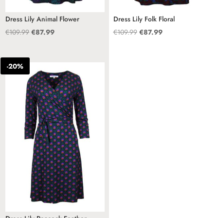
Dress Lily Animal Flower
Dress Lily Folk Floral
Oorspronkelijke
Huidige
Oorspronkelijke
Huidige
€
109.99
€
87.99
€
109.99
€
87.99
prijs
prijs
prijs
prijs
was:
is:
was:
is:
-20%
€109.99.
€87.99.
€109.99.
€87.99.