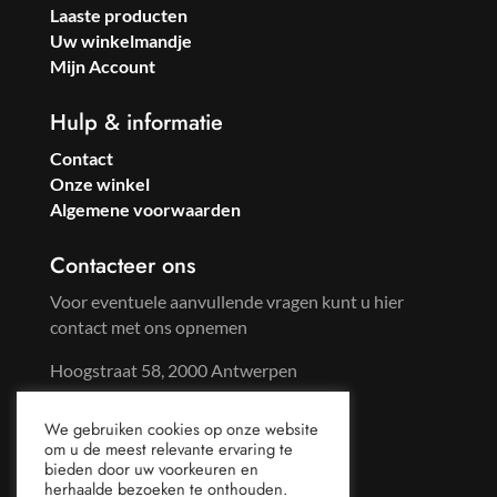
Laaste producten
Uw winkelmandje
Mijn Account
Hulp & informatie
Contact
Onze winkel
Algemene voorwaarden
Contacteer ons
Voor eventuele aanvullende vragen kunt u hier
contact met ons opnemen
Hoogstraat 58, 2000 Antwerpen
Tel: +32 3 233 57 59
We gebruiken cookies op onze website
Gsm: +32 486 96 65 44
om u de meest relevante ervaring te
mail@sweetsoda.be
bieden door uw voorkeuren en
herhaalde bezoeken te onthouden.