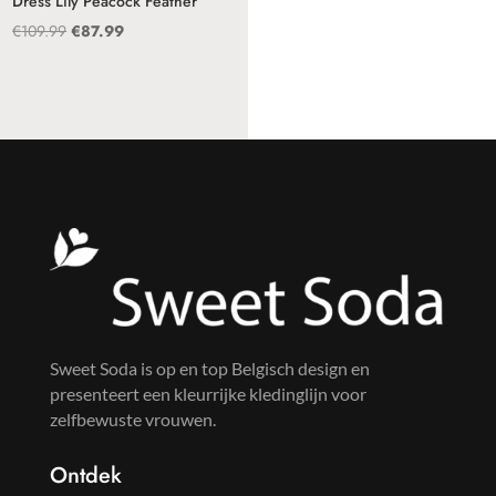
Dress Lily Peacock Feather
Oorspronkelijke
Huidige
€
109.99
€
87.99
prijs
prijs
was:
is:
€109.99.
€87.99.
Sweet Soda is op en top Belgisch design en
presenteert een kleurrijke kledinglijn voor
zelfbewuste vrouwen.
Ontdek