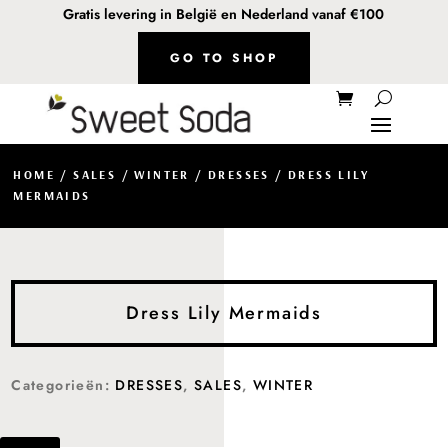
Gratis levering in België en Nederland vanaf €100
GO TO SHOP
HOME
/
SALES
/
WINTER
/
DRESSES
/ DRESS LILY
MERMAIDS
Dress Lily Mermaids
Categorieën:
DRESSES
,
SALES
,
WINTER