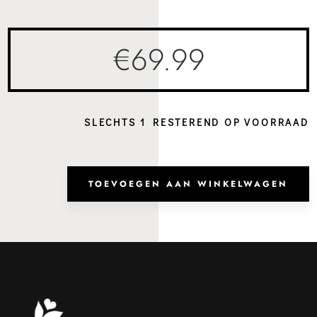
€
69.99
SLECHTS 1 RESTEREND OP VOORRAAD
Hand
Napo
TOEVOEGEN AAN WINKELWAGEN
Powd
Pink
aanta