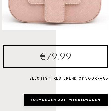
€
79.99
SLECHTS 1 RESTEREND OP VOORRAAD
Hand
Brag
TOEVOEGEN AAN WINKELWAGEN
Powd
Pink