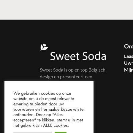
On
Laa
Uw 
Sweet Soda is op en top Belgisch
Mij
design en presenteert een
kleurrijke kledinglijn voor
zelfbewuste vrouwen.
We gebruiken cookies op onze
website om u de meest relevante
ervaring te bieden door uw
voorkeuren en herhaalde bezoeken te
onthouden. Door op "Alles
accepteren" te klikken, stemt u in met
het gebruik van ALLE cookies.