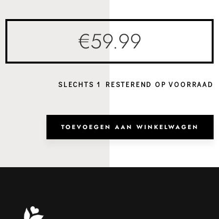
€
59.99
SLECHTS 1 RESTEREND OP VOORRAAD
Hand
Lago
TOEVOEGEN AAN WINKELWAGEN
India
Ink
aanta