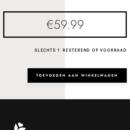
€
59.99
SLECHTS 1 RESTEREND OP VOORRAAD
Hand
Veni
TOEVOEGEN AAN WINKELWAGEN
Burg
aanta