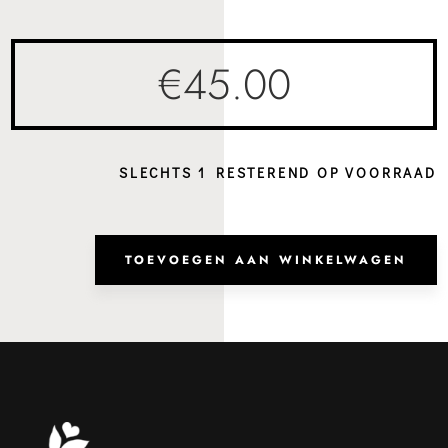
€
45.00
SLECHTS 1 RESTEREND OP VOORRAAD
Hand
Vien
TOEVOEGEN AAN WINKELWAGEN
Dark
Taup
aanta