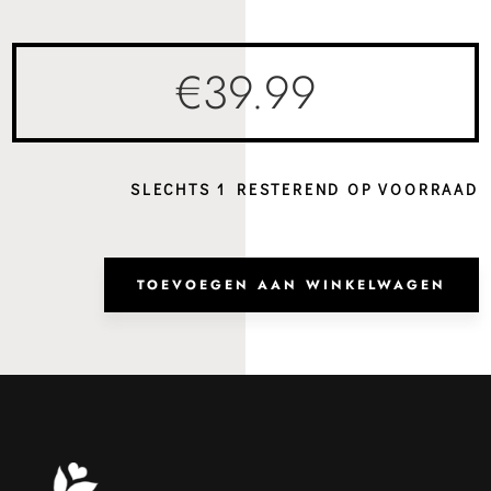
€
39.99
SLECHTS 1 RESTEREND OP VOORRAAD
Heup
Broo
TOEVOEGEN AAN WINKELWAGEN
Came
aanta