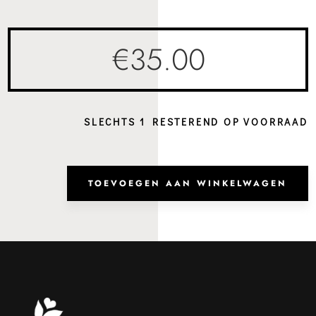
€
35.00
SLECHTS 1 RESTEREND OP VOORRAAD
Heup
Orla
TOEVOEGEN AAN WINKELWAGEN
Blue
Petro
aanta