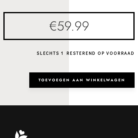
€
59.99
SLECHTS 1 RESTEREND OP VOORRAAD
Heup
Toro
TOEVOEGEN AAN WINKELWAGEN
Black
aanta