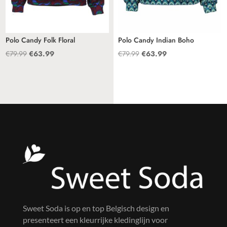
Polo Candy Folk Floral
Polo Candy Indian Boho
Oorspronkelijke
Huidige
Oorspronkelijke
Huidige
€
79.99
€
63.99
€
79.99
€
63.99
prijs
prijs
prijs
prijs
was:
is:
was:
is:
€79.99.
€63.99.
€79.99.
€63.99.
Sweet Soda is op en top Belgisch design en
presenteert een kleurrijke kledinglijn voor