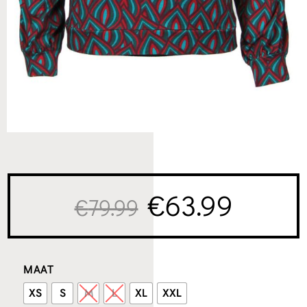
Oorspronkelij
Huidi
€
63.99
€
79.99
prijs
prijs
MAAT
was:
is:
XS
S
M
L
XL
XXL