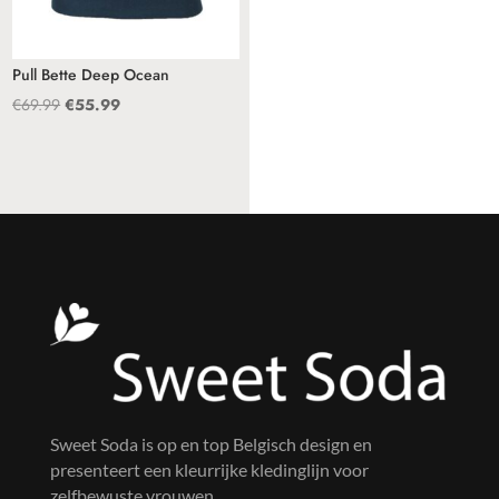
Pull Bette Deep Ocean
Oorspronkelijke
Huidige
€
69.99
€
55.99
prijs
prijs
was:
is:
€69.99.
€55.99.
Sweet Soda is op en top Belgisch design en
presenteert een kleurrijke kledinglijn voor
zelfbewuste vrouwen.