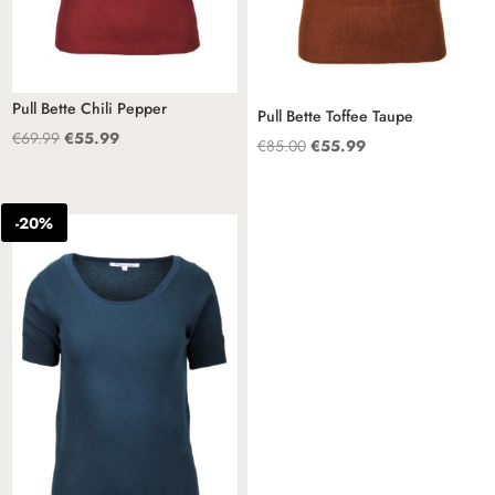
Pull Bette Chili Pepper
Pull Bette Toffee Taupe
Oorspronkelijke
Huidige
€
69.99
€
55.99
Oorspronkelijke
Huidige
€
85.00
€
55.99
prijs
prijs
prijs
prijs
was:
is:
was:
is:
-20%
€69.99.
€55.99.
€85.00.
€55.99.