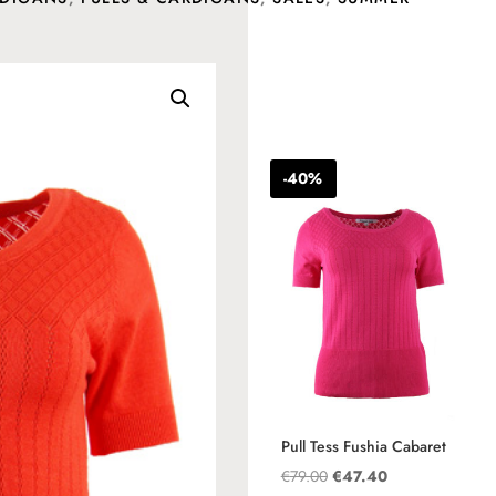
Andere suggesties…
-40%
Pull Tess Fushia Cabaret
Oorspronkelijke
Huidige
€
79.00
€
47.40