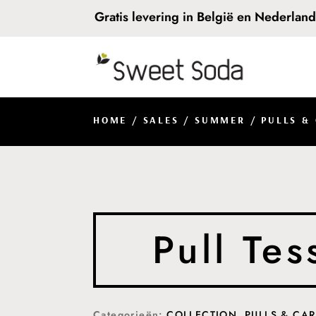
Gratis levering in België en Nederlan
HOME
/
SALES
/
SUMMER
/
PULLS &
Pull Te
Categorieën:
COLLECTION
,
PULLS & CA