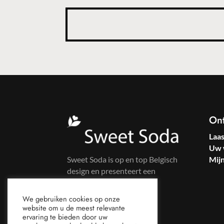
On
Laa
Uw 
Sweet Soda is op en top Belgisch
Mij
design en presenteert een
kleurrijke kledinglijn voor
zelfbewuste vrouwen.
We gebruiken cookies op onze
website om u de meest relevante
ervaring te bieden door uw