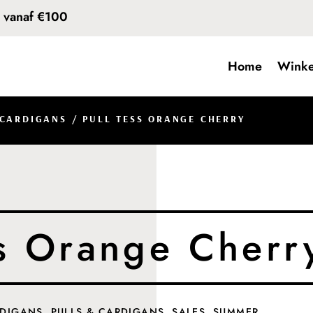
d vanaf €100
Home
Winke
 CARDIGANS
/ PULL TESS ORANGE CHERRY
ss Orange Cherr
RDIGANS
,
PULLS & CARDIGANS
,
SALES
,
SUMMER