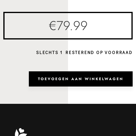
€
79.99
SLECHTS 1 RESTEREND OP VOORRAAD
Rugz
Sofia
TOEVOEGEN AAN WINKELWAGEN
Burg
aanta