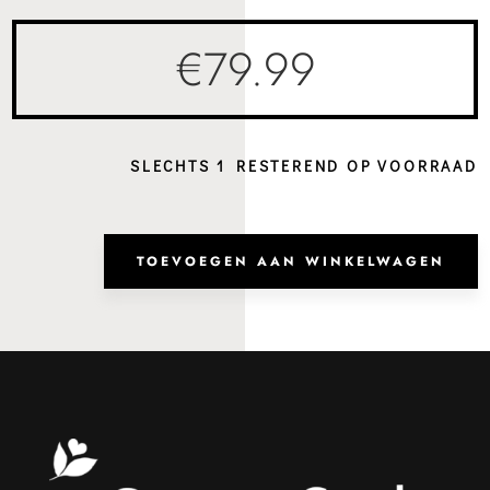
€
79.99
SLECHTS 1 RESTEREND OP VOORRAAD
Rugz
Sofia
TOEVOEGEN AAN WINKELWAGEN
Mud
aanta