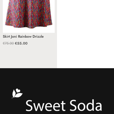
Skirt Joni Rainbow Drizzle
Oorspronkelijke
Huidige
€
75.00
€
55.00
prijs
prijs
was:
is:
€75.00.
€55.00.