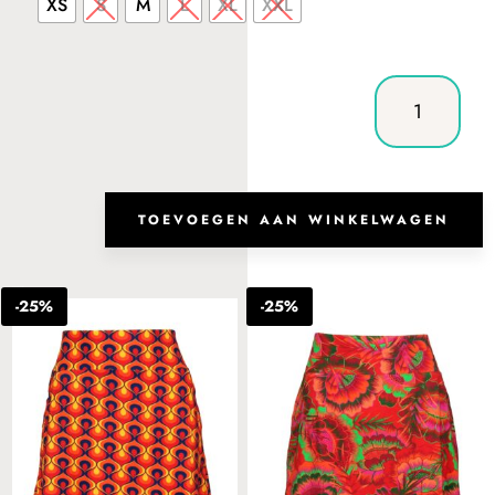
was:
is:
XS
S
M
L
XL
XXL
€79.99.
€59.9
Skirt
Nika
Fancy
Retro
aantal
TOEVOEGEN AAN WINKELWAGEN
Andere suggesties…
-25%
-25%