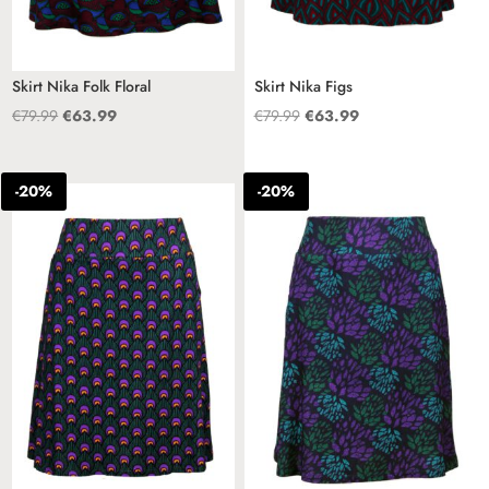
Skirt Nika Folk Floral
Skirt Nika Figs
Oorspronkelijke
Huidige
Oorspronkelijke
Huidige
€
79.99
€
63.99
€
79.99
€
63.99
prijs
prijs
prijs
prijs
was:
is:
was:
is:
-20%
-20%
€79.99.
€63.99.
€79.99.
€63.99.