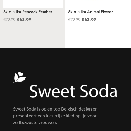
Skirt Nika Peacock Feather
Skirt Nika Animal Flower
Oorspronkelijke
Huidige
Oorspronkelijke
Huidige
€
79.99
€
63.99
€
79.99
€
63.99
prijs
prijs
prijs
prijs
was:
is:
was:
is:
€79.99.
€63.99.
€79.99.
€63.99.
Sweet Soda is op en top Belgisch design en
presenteert een kleurrijke kledinglijn voor
zelfbewuste vrouwen.