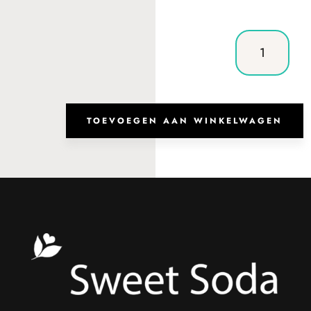
€59.00.
€44.2
T-
Shirt
Abby
Shells
aantal
TOEVOEGEN AAN WINKELWAGEN