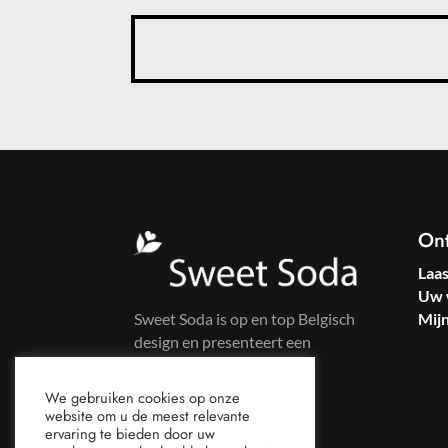
On
Laa
Uw 
Sweet Soda is op en top Belgisch
Mij
design en presenteert een
kleurrijke kledinglijn voor
zelfbewuste vrouwen.
We gebruiken cookies op onze
website om u de meest relevante
ervaring te bieden door uw