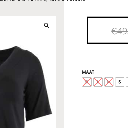
€
49
MAAT
XL
L
M
S