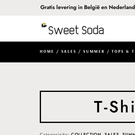
Gratis levering in België en Nederlan
HOME
/
SALES
/
SUMMER
/
TOPS & T
T-Shi
Categorieën:
COLLECTION
,
SALES
,
SUM