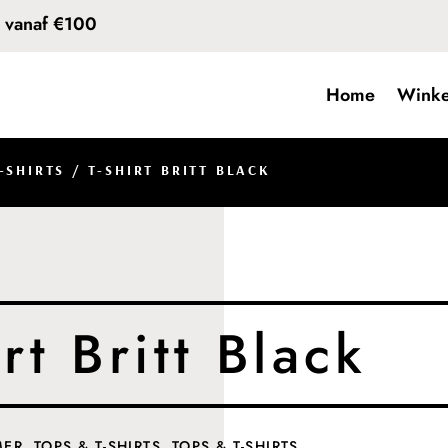
d vanaf €100
Home
Winke
-SHIRTS
/ T-SHIRT BRITT BLACK
rt Britt Black
MER
,
TOPS & T-SHIRTS
,
TOPS & T-SHIRTS