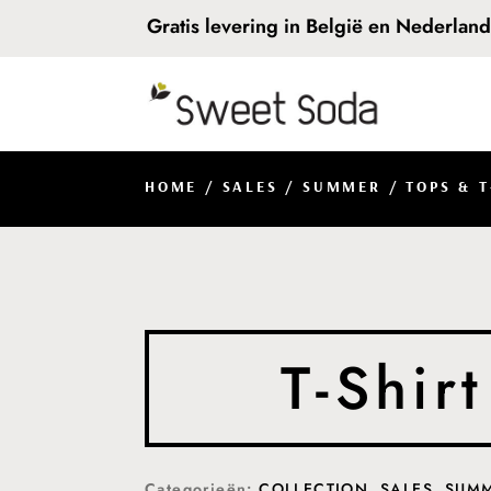
Gratis levering in België en Nederlan
HOME
/
SALES
/
SUMMER
/
TOPS & T
T-Shirt
Categorieën:
COLLECTION
,
SALES
,
SUM