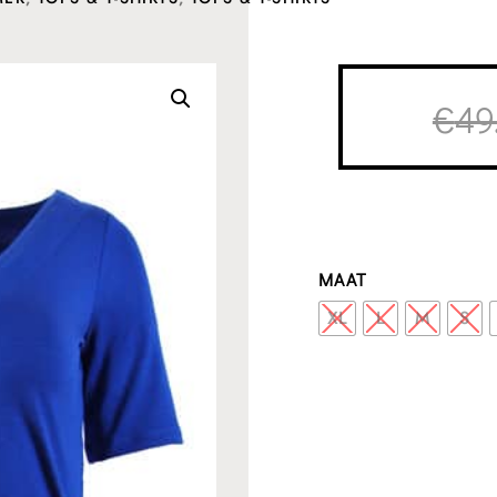
€
49
MAAT
XL
L
M
S