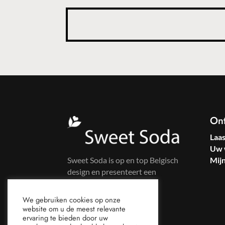
On
Laa
Uw 
Sweet Soda is op en top Belgisch
Mij
design en presenteert een
kleurrijke kledinglijn voor
zelfbewuste vrouwen.
We gebruiken cookies op onze
website om u de meest relevante
ervaring te bieden door uw