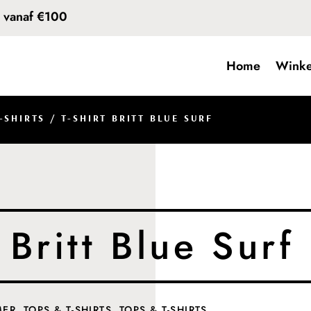
d vanaf €100
Home
Winke
-SHIRTS
/ T-SHIRT BRITT BLUE SURF
 Britt Blue Surf
MER
,
TOPS & T-SHIRTS
,
TOPS & T-SHIRTS