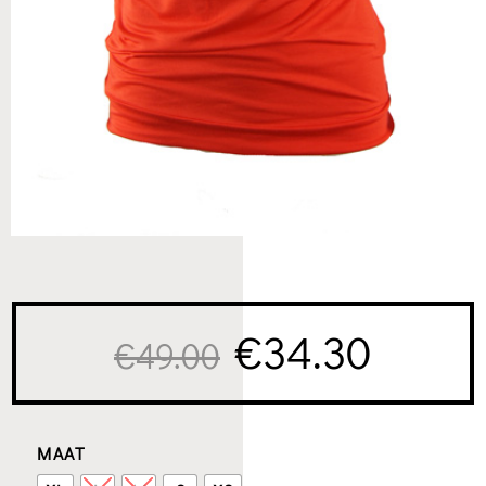
Oorspronkeli
Huidi
€
34.30
€
49.00
prijs
prijs
MAAT