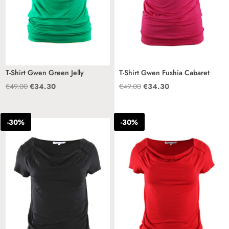
T-Shirt Gwen Green Jelly
T-Shirt Gwen Fushia Cabaret
Oorspronkelijke
Huidige
Oorspronkelijke
Huidige
€
49.00
€
34.30
€
49.00
€
34.30
prijs
prijs
prijs
prijs
was:
is:
was:
is:
-30%
-30%
€49.00.
€34.30.
€49.00.
€34.30.