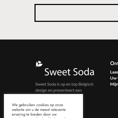
On
Laa
Uw 
Sweet Soda is op en top Belgisch
Mij
design en presenteert een
kleurrijke kledinglijn voor
zelfbewuste vrouwen.
We gebruiken cookies op onze
website om u de meest relevante
ervaring te bieden door uw