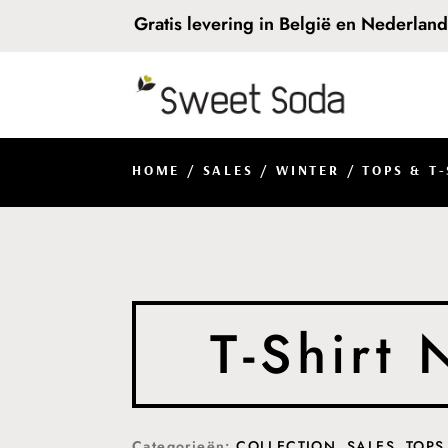
Gratis levering in België en Nederlan
HOME
/
SALES
/
WINTER
/
TOPS & T
T-Shirt
Categorieën:
COLLECTION
,
SALES
,
TOPS