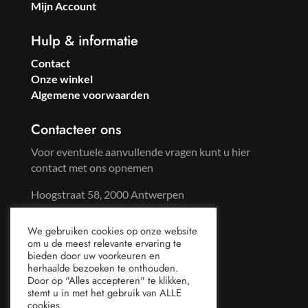
Mijn Account
Hulp & informatie
Contact
Onze winkel
Algemene voorwaarden
Contacteer ons
Voor eventuele aanvullende vragen kunt u hier
contact met ons opnemen
Hoogstraat 58, 2000 Antwerpen
Tel: +32 3 233 57 59
We gebruiken cookies op onze website
Gsm: +32 486 96 65 44
om u de meest relevante ervaring te
mail@sweetsoda.be
bieden door uw voorkeuren en
herhaalde bezoeken te onthouden.
Door op "Alles accepteren" te klikken,
stemt u in met het gebruik van ALLE
cookies.