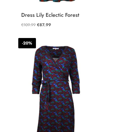
Dress Lily Eclectic Forest
Oorspronkelijke
Huidige
€
109.99
€
87.99
prijs
prijs
was:
is:
-20%
€109.99.
€87.99.