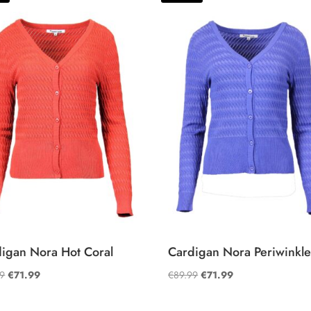
igan Nora Hot Coral
Cardigan Nora Periwinkl
Oorspronkelijke
Huidige
Oorspronkelijke
Huidige
99
€
71.99
€
89.99
€
71.99
prijs
prijs
prijs
prijs
was:
is:
was:
is: