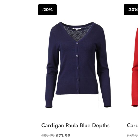
€89.99.
€71.99.
-20%
-20
Cardigan Paula Blue Depths
Card
Oorspronkelijke
Huidige
€
89.99
€
71.99
€
89.