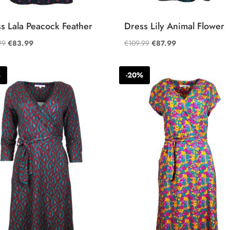
s Lala Peacock Feather
Dress Lily Animal Flower
Oorspronkelijke
Huidige
Oorspronkelijke
Huidige
99
€
83.99
€
109.99
€
87.99
prijs
prijs
prijs
prijs
was:
is:
was:
is:
%
-20%
€119.99.
€83.99.
€109.99.
€87.99.