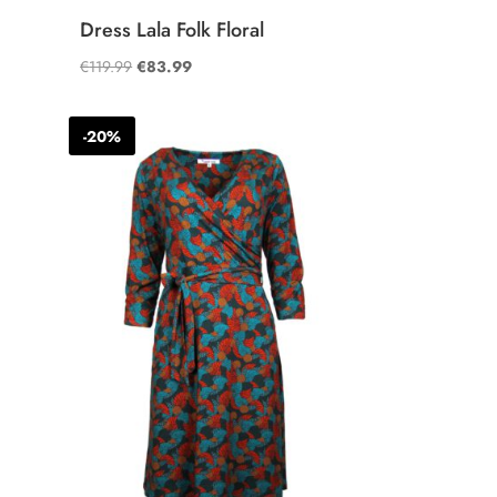
Dress Lala Folk Floral
Oorspronkelijke
Huidige
€
119.99
€
83.99
prijs
prijs
was:
is:
-20%
€119.99.
€83.99.