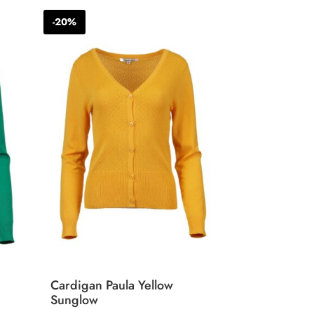
was:
is:
-20%
€89.99.
€71.99.
Cardigan Paula Yellow
Sunglow