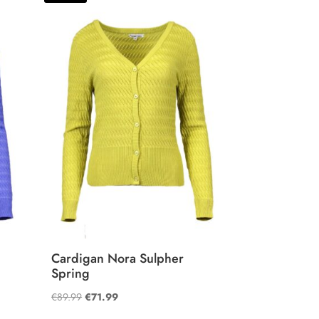
e
Cardigan Nora Sulpher
Spring
Oorspronkelijke
Huidige
€
89.99
€
71.99
prijs
prijs