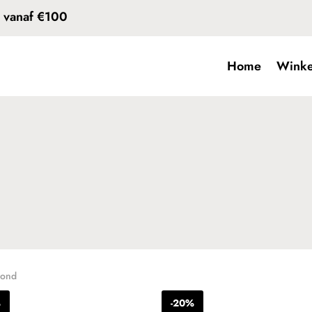
d vanaf €100
Home
Winke
oond
%
-20%