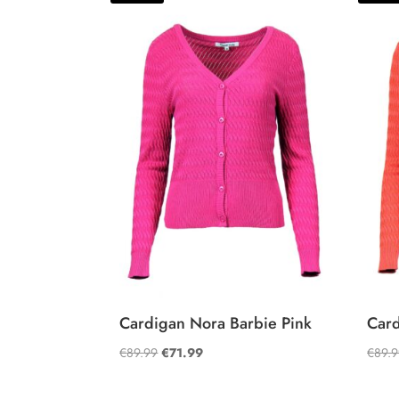
Cardigan Nora Barbie Pink
Card
Oorspronkelijke
Huidige
€
89.99
€
71.99
€
89.
prijs
prijs
was:
is: