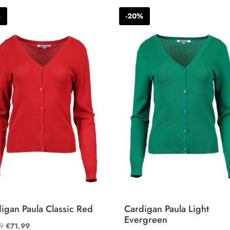
€89.99.
€71.99.
€89.99.
€71.99.
%
-20%
igan Paula Classic Red
Cardigan Paula Light
Evergreen
Oorspronkelijke
Huidige
99
€
71.99