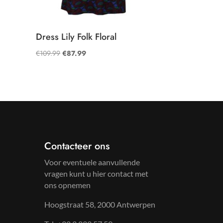
Dress Lily Folk Floral
Oorspronkelijke
Huidige
€
109.99
€
87.99
prijs
prijs
was:
is:
€109.99.
€87.99.
Contacteer ons
Voor eventuele aanvullende
vragen kunt u hier contact met
ons opnemen
Hoogstraat 58, 2000 Antwerpen