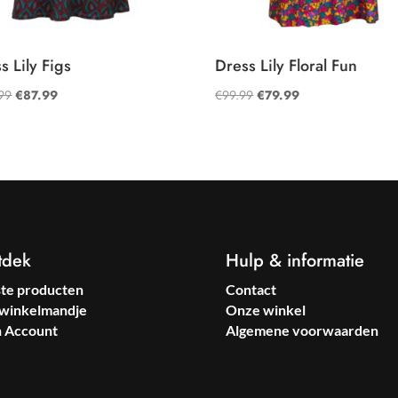
s Lily Figs
Dress Lily Floral Fun
Oorspronkelijke
Huidige
Oorspronkelijke
Huidige
99
€
87.99
€
99.99
€
79.99
prijs
prijs
prijs
prijs
was:
is:
was:
is:
€109.99.
€87.99.
€99.99.
€79.99.
tdek
Hulp & informatie
ste producten
Contact
winkelmandje
Onze winkel
n Account
Algemene voorwaarden