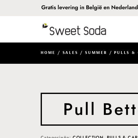
Gratis levering in België en Nederlan
HOME
/
SALES
/
SUMMER
/
PULLS &
Pull Be
Categorieën:
COLLECTION
,
PULLS & CA