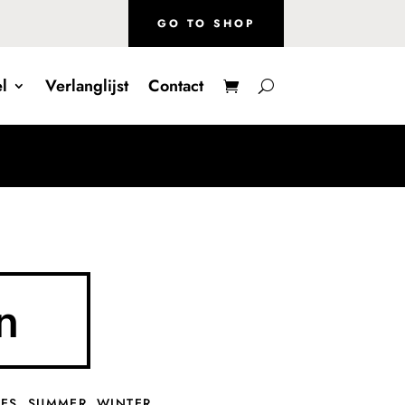
GO TO SHOP
l
Verlanglijst
Contact
n
LES
,
SUMMER
,
WINTER