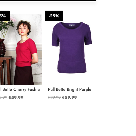
25%
-25%
ll Bette Cherry Fushia
Pull Bette Bright Purple
Oorspronkelijke
Huidige
Oorspronkelijke
Huidige
9.99
€
59.99
€
79.99
€
59.99
prijs
prijs
prijs
prijs
was:
is:
was:
is:
€79.99.
€59.99.
€79.99.
€59.99.