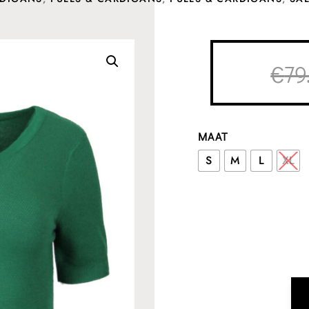
€
79
MAAT
S
M
L
XL