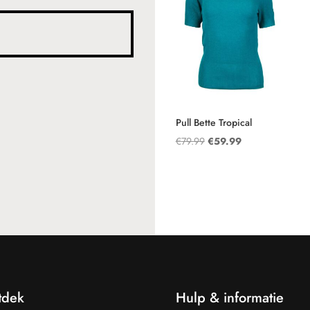
Pull Bette Tropical
Oorspronkelijke
Huidige
€
79.99
€
59.99
prijs
prijs
was:
is:
€79.99.
€59.99.
tdek
Hulp & informatie