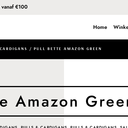
d vanaf €100
Home
Winke
 CARDIGANS
/ PULL BETTE AMAZON GREEN
tte Amazon Gree
RDIGANS
,
PULLS & CARDIGANS
,
PULLS & CARDIGANS
,
SA