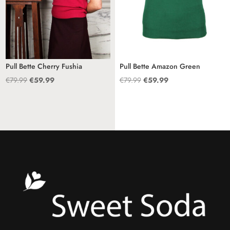
Pull Bette Cherry Fushia
Pull Bette Amazon Green
Oorspronkelijke
Huidige
Oorspronkelijke
Huidige
€
79.99
€
59.99
€
79.99
€
59.99
prijs
prijs
prijs
prijs
was:
is:
was:
is:
€79.99.
€59.99.
€79.99.
€59.99.