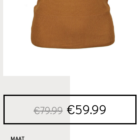
Oorspronkelij
Huidi
€
59.99
€
79.99
prijs
prijs
MAAT