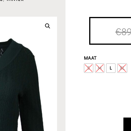
€
89
MAAT
S
M
L
XL