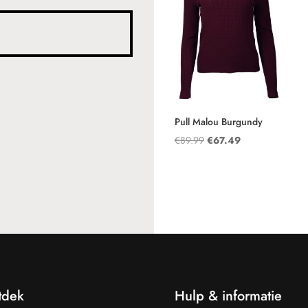
Pull Malou Burgundy
Oorspronkelijke
Huidige
€
89.99
€
67.49
prijs
prijs
was:
is:
€89.99.
€67.49.
tdek
Hulp & informatie