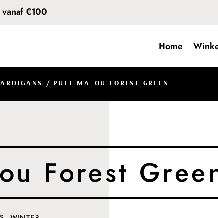
d vanaf €100
Home
Winke
CARDIGANS
/ PULL MALOU FOREST GREEN
lou Forest Gree
ES
,
WINTER