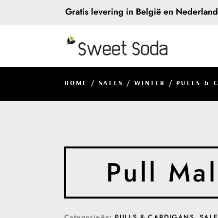
Gratis levering in België en Nederlan
HOME
/
SALES
/
WINTER
/
PULLS & 
Pull Ma
Categorieën:
PULLS & CARDIGANS
,
SAL