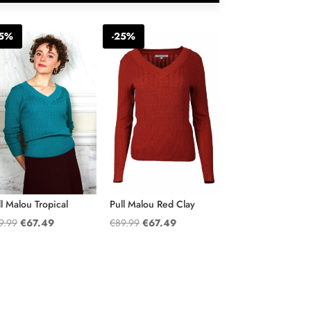
25%
-25%
ll Malou Tropical
Pull Malou Red Clay
Oorspronkelijke
Huidige
Oorspronkelijke
Huidige
9.99
€
67.49
€
89.99
€
67.49
prijs
prijs
prijs
prijs
was:
is:
was:
is:
€89.99.
€67.49.
€89.99.
€67.49.