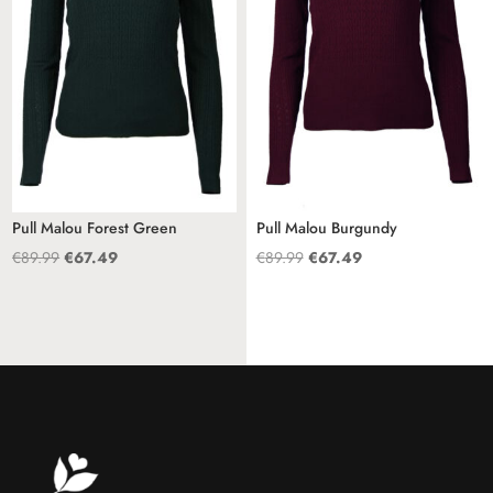
Pull Malou Forest Green
Pull Malou Burgundy
Oorspronkelijke
Huidige
Oorspronkelijke
Huidige
€
89.99
€
67.49
€
89.99
€
67.49
prijs
prijs
prijs
prijs
was:
is:
was:
is:
€89.99.
€67.49.
€89.99.
€67.49.