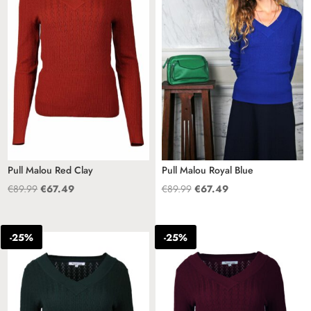
Pull Malou Red Clay
Pull Malou Royal Blue
Oorspronkelijke
Huidige
Oorspronkelijke
Huidige
€
89.99
€
67.49
€
89.99
€
67.49
prijs
prijs
prijs
prijs
was:
is:
was:
is:
-25%
-25%
€89.99.
€67.49.
€89.99.
€67.49.