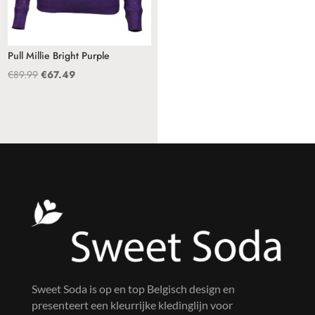
Pull Millie Bright Purple
Oorspronkelijke
Huidige
€
89.99
€
67.49
prijs
prijs
was:
is:
€89.99.
€67.49.
Sweet Soda is op en top Belgisch design en
presenteert een kleurrijke kledinglijn voor