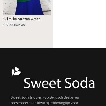
Pull Millie Amazon Green
Oorspronkelijke
Huidige
€
89.99
€
67.49
prijs
prijs
was:
is:
€89.99.
€67.49.
Sweet Soda is op en top Belgisch design en
presenteert een kleurrijke kledinglijn voor