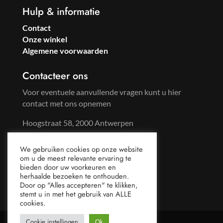
Hulp & informatie
Contact
Onze winkel
Algemene voorwaarden
Contacteer ons
Voor eventuele aanvullende vragen kunt u hier
contact met ons opnemen
Hoogstraat 58, 2000 Antwerpen
Tel: +32 3 233 57 59
We gebruiken cookies op onze website
Gsm: +32 486 96 65 44
om u de meest relevante ervaring te
mail@sweetsoda.be
bieden door uw voorkeuren en
herhaalde bezoeken te onthouden.
Door op "Alles accepteren" te klikken,
stemt u in met het gebruik van ALLE
cookies.
Cookie instellingen
Ok