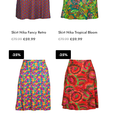
Skirt Nika Fancy Retro
Skirt Nika Tropical Bloom
Oorspronkelijke
Huidige
Oorspronkelijke
Huidige
€
79.99
€
59.99
€
79.99
€
59.99
prijs
prijs
prijs
prijs
was:
is:
was:
is:
-25%
-25%
€79.99.
€59.99.
€79.99.
€59.99.