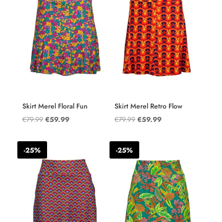
Skirt Merel Floral Fun
Skirt Merel Retro Flow
Oorspronkelijke
Huidige
Oorspronkelijke
Huidige
€
79.99
€
59.99
€
79.99
€
59.99
prijs
prijs
prijs
prijs
was:
is:
was:
is:
-25%
-25%
€79.99.
€59.99.
€79.99.
€59.99.