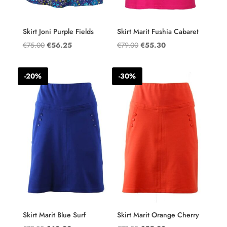
Skirt Joni Purple Fields
Skirt Marit Fushia Cabaret
Oorspronkelijke
Huidige
Oorspronkelijke
Huidige
€
75.00
€
56.25
€
79.00
€
55.30
prijs
prijs
prijs
prijs
was:
is:
was:
is:
-20%
-30%
€75.00.
€56.25.
€79.00.
€55.30.
Skirt Marit Blue Surf
Skirt Marit Orange Cherry