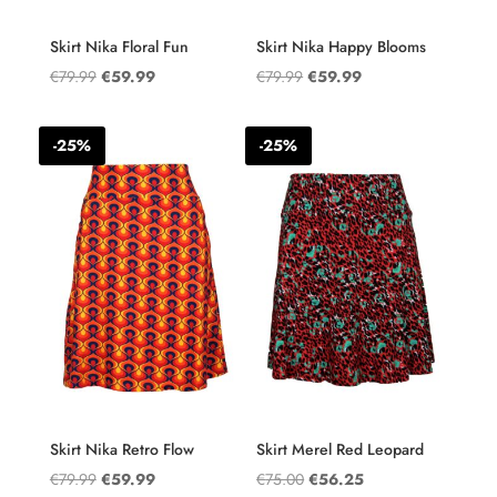
Skirt Nika Floral Fun
Skirt Nika Happy Blooms
Oorspronkelijke
Huidige
Oorspronkelijke
Huidige
€
79.99
€
59.99
€
79.99
€
59.99
prijs
prijs
prijs
prijs
was:
is:
was:
is:
-25%
-25%
€79.99.
€59.99.
€79.99.
€59.99.
Skirt Nika Retro Flow
Skirt Merel Red Leopard
Oorspronkelijke
Huidige
Oorspronkelijke
Huidige
€
79.99
€
59.99
€
75.00
€
56.25