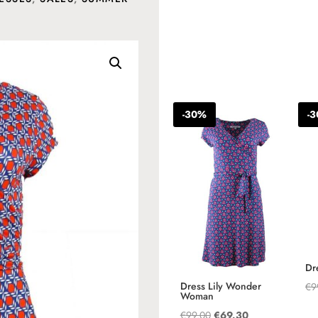
Andere suggesties…
-30%
-
Dr
Dress Lily Wonder
€
9
Woman
Oorspronkelijke
Huidige
€
99.00
€
69.30