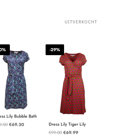
UITVERKOCHT
30%
-29%
ess Lily Bubble Bath
Oorspronkelijke
Huidige
Dress Lily Tiger Lily
9.00
€
69.30
prijs
prijs
Oorspronkelijke
Huidige
€
99.00
€
69.99