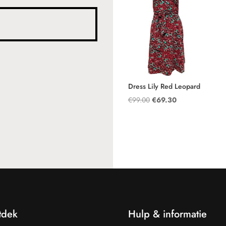
Dress Lily Red Leopard
Oorspronkelijke
Huidige
€
99.00
€
69.30
prijs
prijs
was:
is:
€99.00.
€69.30.
tdek
Hulp & informatie