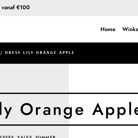
d vanaf €100
Home
Winke
/ DRESS LILY ORANGE APPLE
ily Orange Appl
ESSES
,
SALES
,
SUMMER