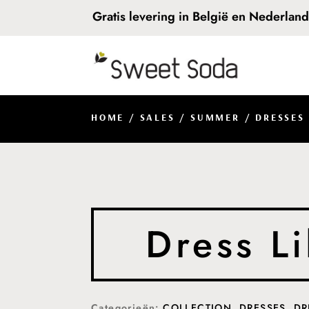
Gratis levering in België en Nederlan
HOME
/
SALES
/
SUMMER
/
DRESSES
Dress L
Categorieën:
COLLECTION
,
DRESSES
,
DR